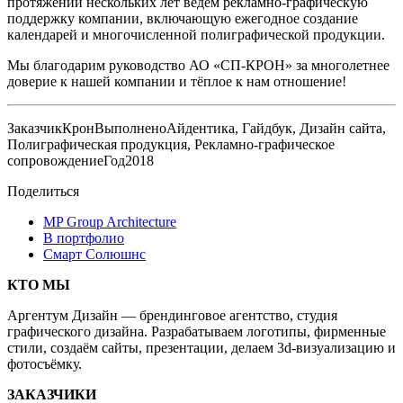
протяжении нескольких лет ведём рекламно-графическую
поддержку компании, включающую ежегодное создание
календарей и многочисленной полиграфической продукции.
Мы благодарим руководство АО «СП-КРОН» за многолетнее
доверие к нашей компании и тёплое к нам отношение!
Заказчик
Крон
Выполнено
Айдентика, Гайдбук, Дизайн сайта,
Полиграфическая продукция, Рекламно-графическое
сопровождение
Год
2018
Поделиться
MP Group Architecture
В портфолио
Смарт Солюшнс
КТО МЫ
Аргентум Дизайн — брендинговое агентство, студия
графического дизайна. Разрабатываем логотипы, фирменные
стили, создаём сайты, презентации, делаем 3d-визуализацию и
фотосъёмку.
ЗАКАЗЧИКИ