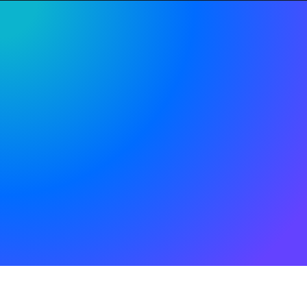
404
Кажется мы эту страницу или удалили или ещё не
сделали :)
Сделаем для Вас не менее классный дизайн.
Заказывайте!
Поиск
НА ГЛАВНУЮ